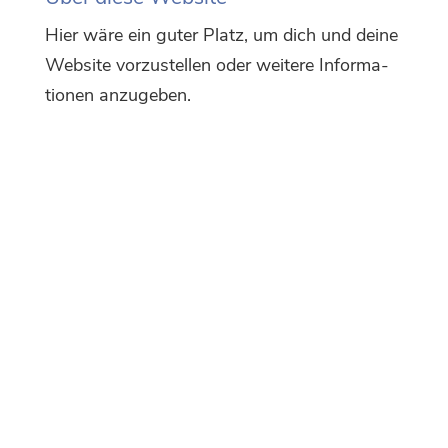
Hier wäre ein guter Platz, um dich und dei­ne
Web­site vor­zu­stel­len oder wei­te­re Infor­ma­
tio­nen anzugeben.
© Haas-Kahlenberg GmbH 2021