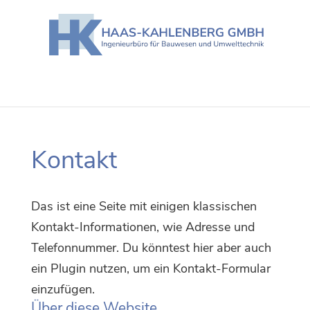
Kon­takt
Das ist eine Sei­te mit eini­gen klas­si­schen
Kon­takt-Infor­ma­tio­nen, wie Adres­se und
Tele­fon­num­mer. Du könn­test hier aber auch
ein Plugin nut­zen, um ein Kon­takt-For­mu­lar
einzufügen.
Über die­se Website